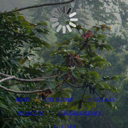
HOME
ONS BEDRIJF
FOTO'S VAN
PROJECTEN
TERUGBELSERVICE
CONTACT